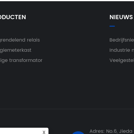
ODUCTEN
NIEUWS
rendelend relais
Bedrijfsni
giemeterkast
Industrie 
ige transformator
Veelgeste
Adres: No.6, Jieda
X