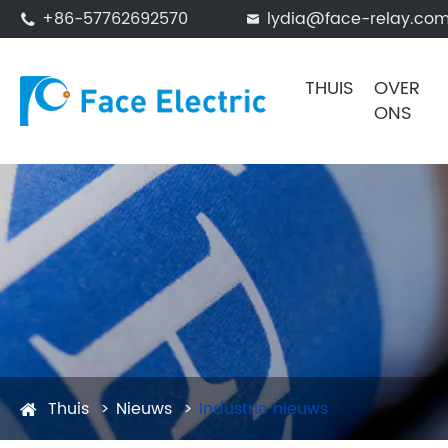
+86-57762692570
lydia@face-relay.co


THUIS
OVER
ONS
Thuis
Nieuws
Industrie nieuws