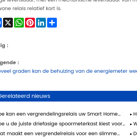
one relais relatief kort is.
Facebook
X
WhatsApp
Pinterest
LinkedIn
Share
ig :
gende :
veel graden kan de behuizing van de energiemeter we
Gerelateerd nieuws
oe kan een vergrendelingsrelais uw Smart Home
H
nsformeren?
e u de juiste driefasige spoormeterkast kiest voor
W
 betrouwbare stroomverdeling
wa
at maakt een vergrendelrelais voor een slimme
D