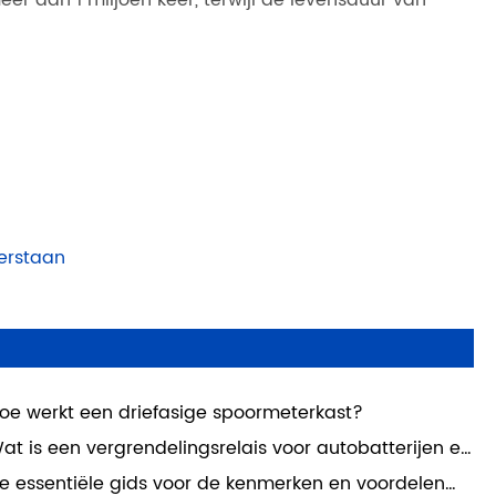
erstaan
oe werkt een driefasige spoormeterkast?
at is een vergrendelingsrelais voor autobatterijen en
arom is dit essentieel voor moderne
e essentiële gids voor de kenmerken en voordelen