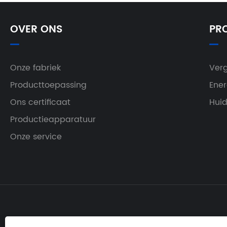
OVER ONS
PR
Onze fabriek
Verg
Producttoepassing
Ener
Ons certificaat
Huid
Productieapparatuur
Onze service