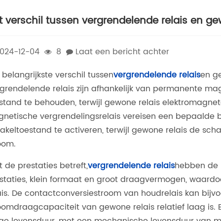
t verschil tussen vergrendelende relais en ge
024-12-04
8
Laat een bericht achter
 belangrijkste verschil tussen
vergrendelende relais
en ge
grendelende relais zijn afhankelijk van permanente m
stand te behouden, terwijl gewone relais elektromagne
netische vergrendelingsrelais vereisen een bepaalde b
akeltoestand te activeren, terwijl gewone relais de s
oom. ‌
 de prestaties betreft,
vergrendelende relais
hebben de 
staties, klein formaat en groot draagvermogen, waardo
ais. De contactconversiestroom van houdrelais kan bijvo
oomdraagcapaciteit van gewone relais relatief laag is.
ge levensduur, met een mechanische levensduur van mee