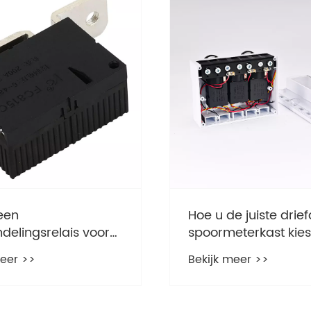
een
Hoe u de juiste drie
delingsrelais voor
spoormeterkast kies
tterijen en waarom
een betrouwbare
meer >>
Bekijk meer >>
ssentieel voor
stroomverdeling
ne
igvoedingssystemen?