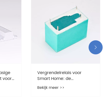

fasige
Vergrendelrelais voor
t voor
Smart Home: de
onzichtbare
Bekijk meer >>
energiebesparing!