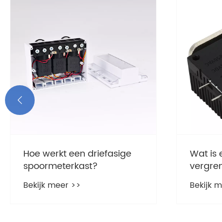

Hoe werkt een driefasige
Wat is 
spoormeterkast?
vergren
autoba
Bekijk meer >>
Bekijk 
is dit e
moder
voertu