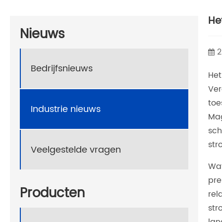
He
Nieuws
2
Bedrijfsnieuws
Het
Ver
toe
Industrie nieuws
Mag
sch
str
Veelgestelde vragen
Wat
pre
Producten
rel
str
lan