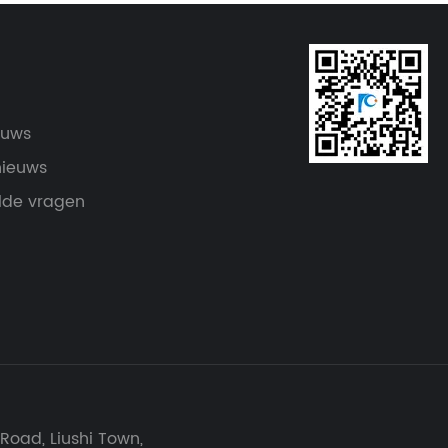
euws
nieuws
lde vragen
 Road, Liushi Town,