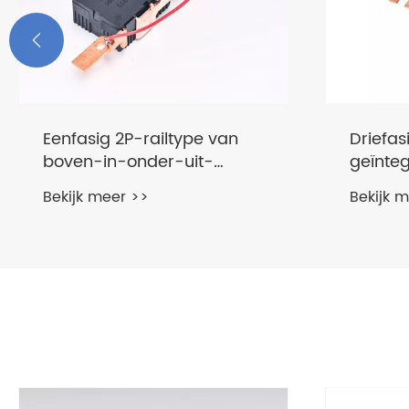

Eenfasig 2P-railtype van
Driefas
boven-in-onder-uit-
geïnte
vergrendelrelais
vergren
Bekijk meer >>
Bekijk 