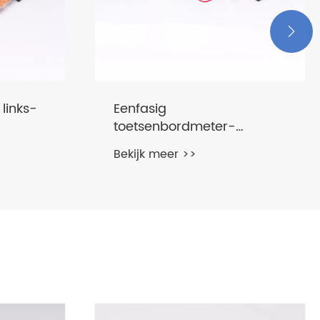

 links-
Eenfasig
toetsenbordmeter-
s
vergrendelrelais
Bekijk meer >>