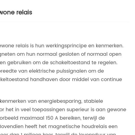
wone relais
wone relais is hun werkingsprincipe en kenmerken.
agneten om hun normaal gesloten of normaal open
ten gebruiken om de schakeltoestand te regelen.
reedte van elektrische pulssignalen om de
chakeltoestand handhaven door middel van continue
kenmerken van energiebesparing, stabiele
or het in veel toepassingen superieur is aan gewone
orbeeld maximaal 150 A bereiken, terwijl de
 Bovendien heeft het magnetische houdrelais een
r dan 1 miljoen keer, terwijl de levensduur van