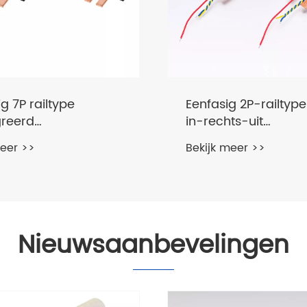
ig 7P railtype
Eenfasig 2P-railtype
greerd
in-rechts-uit
delingsrelais
vergrendelend relai
meer >>
Bekijk meer >>
Nieuwsaanbevelingen