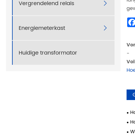
Vergrendelend relais

gew
Energiemeterkast

Vor
Huidige transformator
-
Vol
Hoe
H
tra
Ho
een
W